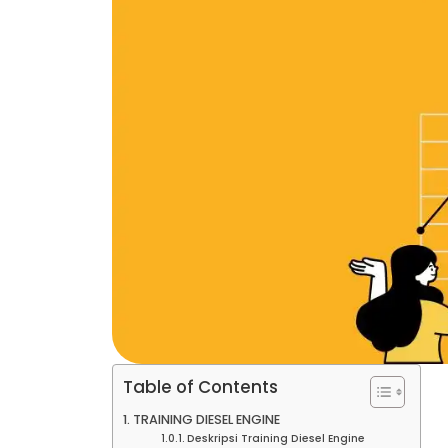
Table of Contents
TRAINING DIESEL ENGINE
Deskripsi Training Diesel Engine