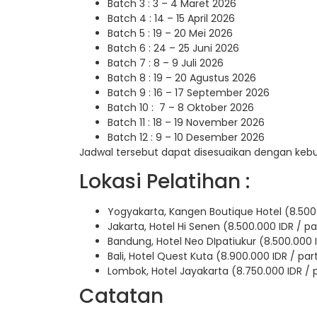
Batch 3 : 3 – 4 Maret 2026
Batch 4 : 14 – 15 April 2026
Batch 5 : 19 – 20 Mei 2026
Batch 6 : 24 – 25 Juni 2026
Batch 7 : 8 – 9 Juli 2026
Batch 8 : 19 – 20 Agustus 2026
Batch 9 : 16 – 17 September 2026
Batch 10 : 7 – 8 Oktober 2026
Batch 11 : 18 – 19 November 2026
Batch 12 : 9 – 10 Desember 2026
Jadwal tersebut dapat disesuaikan dengan kebu
Lokasi Pelatihan :
Yogyakarta, Kangen Boutique Hotel (8.500.
Jakarta, Hotel Hi Senen (8.500.000 IDR / pa
Bandung, Hotel Neo DIpatiukur (8.500.000 I
Bali, Hotel Quest Kuta (8.900.000 IDR / par
Lombok, Hotel Jayakarta (8.750.000 IDR / 
Catatan