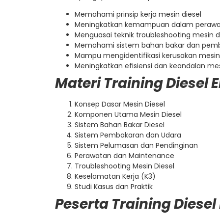
Memahami prinsip kerja mesin diesel
Meningkatkan kemampuan dalam perawa
Menguasai teknik troubleshooting mesin d
Memahami sistem bahan bakar dan pem
Mampu mengidentifikasi kerusakan mesin
Meningkatkan efisiensi dan keandalan me
Materi Training Diesel 
Konsep Dasar Mesin Diesel
Komponen Utama Mesin Diesel
Sistem Bahan Bakar Diesel
Sistem Pembakaran dan Udara
Sistem Pelumasan dan Pendinginan
Perawatan dan Maintenance
Troubleshooting Mesin Diesel
Keselamatan Kerja (K3)
Studi Kasus dan Praktik
Peserta
Training Diesel