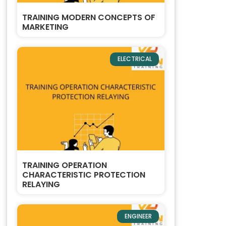
TRAINING MODERN CONCEPTS OF
MARKETING
ELECTRICAL
TRAINING OPERATION
CHARACTERISTIC PROTECTION
RELAYING
ENGINEER