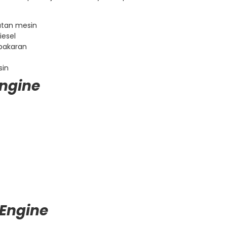
tan mesin
iesel
bakaran
sin
Engine
 Engine