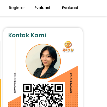
Register
Evaluasi
Evaluasi
Kontak Kami