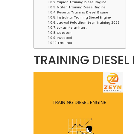
Tujuan Training Diesel Engine
Materi Training Diesel Engine
Peserta Training Diesel Engine
Instruktur Training Diesel Engine
Jadwal Pelatihan Zeyn Training 2026
Lokasi Pelatihan :
Catatan
Investasi
Fasilitas
TRAINING DIESEL