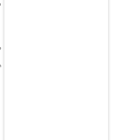
m
e
n