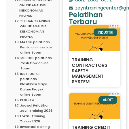
ONLINE ANALISIS
zeyntrainingcenter@gm
KEEKONOMIAN
Pelatihan
PROYEK
Terbaru
TUJUAN TRAINING
ONLINE ANALISIS
KEEKONOMIAN
INDUSTRI
PROYEK
MATERI pelatihan
Penilaian Investasi
online Zoom
METODE pelatihan
TRAINING
Cash Flow online
CONTRACTORS
Zoom
SAFETY
INSTRUKTUR
MANAGEMENT
pelatihan
SYSTEM
Klasifikasi Biaya
Dalam Proyek
online Zoom
AUDIT
PESERTA
Jadwal Pelatihan
Zeyn Training 2026:
Lokasi Training
Tahun 2026 :
TRAINING CREDIT
Investasi training: