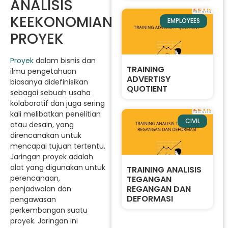
ANALISIS
KEEKONOMIAN
EMPLOYEES
PROYEK
Proyek
dalam bisnis dan
TRAINING
ilmu pengetahuan
ADVERTISY
biasanya didefinisikan
QUOTIENT
sebagai sebuah usaha
kolaboratif dan juga sering
kali melibatkan penelitian
CIVIL
atau desain, yang
direncanakan untuk
mencapai tujuan tertentu.
Jaringan proyek adalah
alat yang digunakan untuk
TRAINING ANALISIS
perencanaan,
TEGANGAN
REGANGAN DAN
penjadwalan dan
DEFORMASI
pengawasan
perkembangan suatu
proyek. Jaringan ini