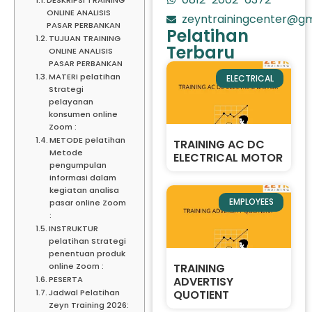
ONLINE ANALISIS
zeyntrainingcenter@gm
PASAR PERBANKAN
Pelatihan
TUJUAN TRAINING
Terbaru
ONLINE ANALISIS
PASAR PERBANKAN
MATERI pelatihan
ELECTRICAL
Strategi
pelayanan
konsumen online
Zoom :
METODE pelatihan
TRAINING AC DC
Metode
ELECTRICAL MOTOR
pengumpulan
informasi dalam
kegiatan analisa
EMPLOYEES
pasar online Zoom
:
INSTRUKTUR
pelatihan Strategi
penentuan produk
TRAINING
online Zoom :
ADVERTISY
PESERTA
QUOTIENT
Jadwal Pelatihan
Zeyn Training 2026: