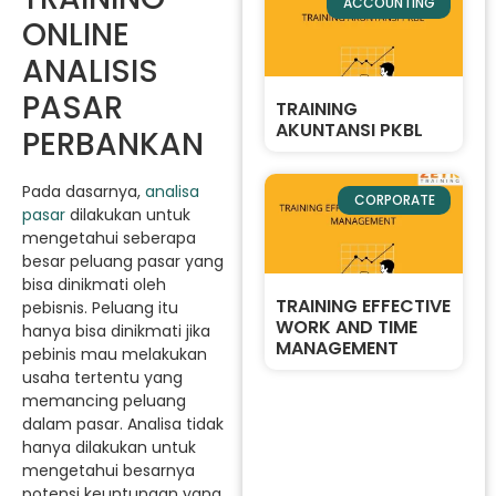
ACCOUNTING
ONLINE
ANALISIS
PASAR
TRAINING
AKUNTANSI PKBL
PERBANKAN
Pada dasarnya,
analisa
CORPORATE
pasar
dilakukan untuk
mengetahui seberapa
besar peluang pasar yang
bisa dinikmati oleh
TRAINING EFFECTIVE
pebisnis. Peluang itu
WORK AND TIME
hanya bisa dinikmati jika
MANAGEMENT
pebinis mau melakukan
usaha tertentu yang
memancing peluang
dalam pasar. Analisa tidak
hanya dilakukan untuk
mengetahui besarnya
potensi keuntungan yang