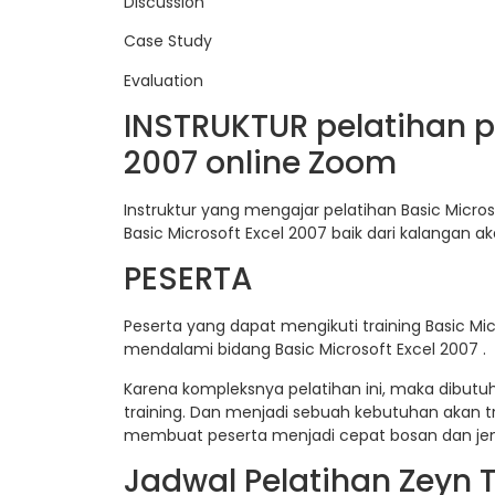
Discussion
Case Study
Evaluation
INSTRUKTUR pelatihan p
2007 online Zoom
Instruktur yang mengajar pelatihan Basic Micros
Basic Microsoft Excel 2007 baik dari kalangan a
PESERTA
Peserta yang dapat mengikuti training Basic Mic
mendalami bidang Basic Microsoft Excel 2007 .
Karena kompleksnya pelatihan ini, maka dibut
training. Dan menjadi sebuah kebutuhan akan t
membuat peserta menjadi cepat bosan dan jen
Jadwal Pelatihan Zeyn T