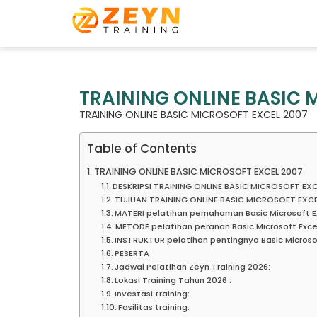
TRAINING ONLINE BASIC 
TRAINING ONLINE BASIC MICROSOFT EXCEL 2007
Table of Contents
TRAINING ONLINE BASIC MICROSOFT EXCEL 2007
DESKRIPSI TRAINING ONLINE BASIC MICROSOFT EX
TUJUAN TRAINING ONLINE BASIC MICROSOFT EXC
MATERI pelatihan pemahaman Basic Microsoft E
METODE pelatihan peranan Basic Microsoft Exce
INSTRUKTUR pelatihan pentingnya Basic Microso
PESERTA
Jadwal Pelatihan Zeyn Training 2026:
Lokasi Training Tahun 2026 :
Investasi training:
Fasilitas training: