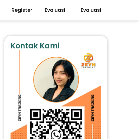
Register
Evaluasi
Evaluasi
Kontak Kami