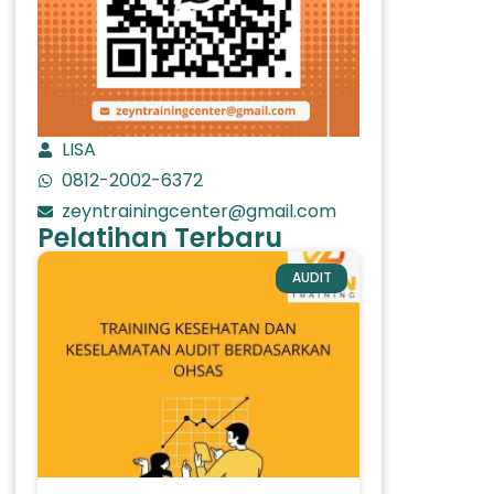
LISA
0812-2002-6372
zeyntrainingcenter@gmail.com
Pelatihan Terbaru
AUDIT