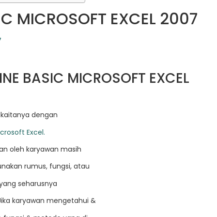
SIC MICROSOFT EXCEL 2007
LINE BASIC MICROSOFT EXCEL
t kaitanya dengan
crosoft Excel.
kan oleh karyawan masih
nakan rumus, fungsi, atau
 yang seharusnya
ika karyawan mengetahui &