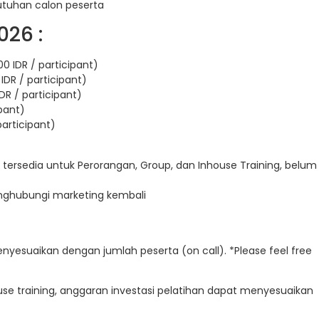
utuhan calon peserta
026 :
0 IDR / participant)
IDR / participant)
DR / participant)
ipant)
participant)
 tersedia untuk Perorangan, Group, dan Inhouse Training, belum
enghubungi marketing kembali
enyesuaikan dengan jumlah peserta (on call). *Please feel free
e training, anggaran investasi pelatihan dapat menyesuaikan