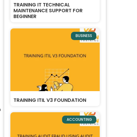
TRAINING IT TECHNICAL
MAINTENANCE SUPPORT FOR
BEGINNER
BUSINESS
TRAINING ITIL V3 FOUNDATION
n
ACCOUNTING