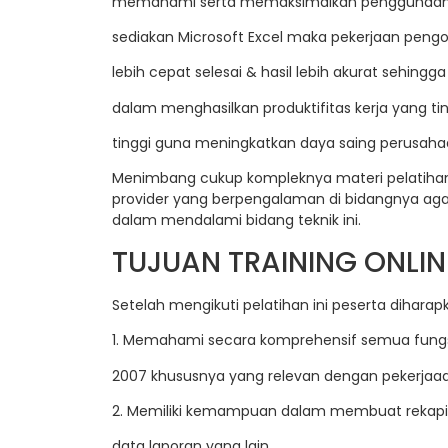
memahami serta memaksimalkan penggunaan 
sediakan Microsoft Excel maka pekerjaan pengo
lebih cepat selesai & hasil lebih akurat sehin
dalam menghasilkan produktifitas kerja yang tin
tinggi guna meningkatkan daya saing perusaha
Menimbang cukup kompleknya materi pelatihan Ba
provider yang berpengalaman di bidangnya aga
dalam mendalami bidang teknik ini.
TUJUAN TRAINING ONLIN
Setelah mengikuti pelatihan ini peserta dihar
1. Memahami secara komprehensif semua fungsi 
2007 khususnya yang relevan dengan pekerjaaan
2. Memiliki kemampuan dalam membuat rekapit
data laporan yang lain.