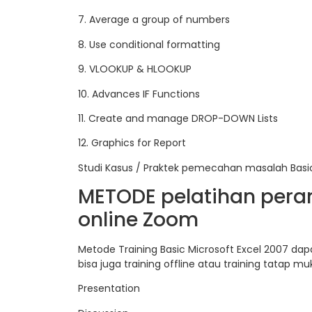
7. Average a group of numbers
8. Use conditional formatting
9. VLOOKUP & HLOOKUP
10. Advances IF Functions
11. Create and manage DROP-DOWN Lists
12. Graphics for Report
Studi Kasus / Praktek pemecahan masalah Basic
METODE pelatihan peran
online Zoom
Metode Training Basic Microsoft Excel 2007 dap
bisa juga training offline atau training tatap mu
Presentation