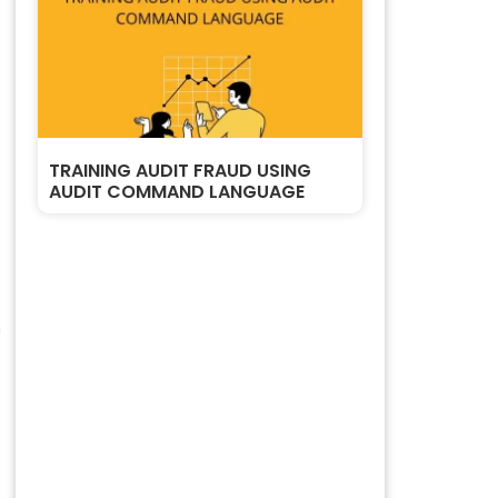
TRAINING AUDIT FRAUD USING
AUDIT COMMAND LANGUAGE
n