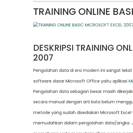
TRAINING ONLINE BA
DESKRIPSI TRAINING ON
2007
Pengolahan data di era modern ini sangat leka
software dasar Microsoft Office yaitu aplikasi
Mi
Pengolahan data sebagian besar masih dikerja
secara manual dengan arti kata belum menggu
metode yang sudah disediakan Microsoft Excel
memudahkan dalam pengolahan data/angka. J