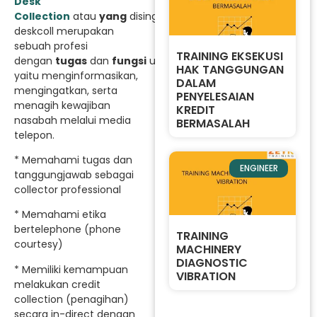
Desk
Collection
atau
yang
disingkat
deskcoll merupakan
sebuah profesi
TRAINING EKSEKUSI
dengan
tugas
dan
fungsi
utama
HAK TANGGUNGAN
yaitu menginformasikan,
DALAM
mengingatkan, serta
PENYELESAIAN
menagih kewajiban
KREDIT
nasabah melalui media
BERMASALAH
telepon.
* Memahami tugas dan
ENGINEER
tanggungjawab sebagai
collector professional
* Memahami etika
bertelephone (phone
TRAINING
courtesy)
MACHINERY
DIAGNOSTIC
* Memiliki kemampuan
VIBRATION
melakukan credit
collection (penagihan)
secara in-direct dengan