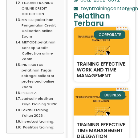
TUJUAN TRAINING
zeyntrainingcenter@gm
ONLINE CREDIT
Pelatihan
COLLECTION
MATERI pelatihan
Terbaru
Pengenalan Credit
Collection online
CORPORATE
Zoom
METODE pelatihan
Konsep Credit
Collection online
Zoom
TRAINING EFFECTIVE
INSTRUKTUR
WORK AND TIME
pelatihan Tugas
MANAGEMENT
sebagai collector
profesional online
Zoom
PESERTA
BUSINESS
Jadwal Pelatihan
Zeyn Training 2026:
Lokasi Training
Tahun 2026 :
Investasi training:
TRAINING EFFECTIVE
Fasilitas training:
TIME MANAGEMENT
DELEGATION