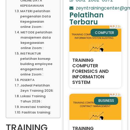
ONLINE DATA
KEPEGAWAIAN
zeyntrainingcenter@gm
MATERI pelatihan
Pelatihan
pengenalan Data
Terbaru
Kepegawaian
online Zoom :
METODE pelatihan
COMPUTER
manajemen data
kepegawaian
online Zoom :
INSTRUKTUR
pelatihan konsep
TRAINING
building employee
COMPUTER
engagement
FORENSICS AND
online Zoom :
INFORMATION
PESERTA
SYSTEM
Jadwal Pelatihan
Zeyn Training 2026:
Lokasi Training
BUSINESS
Tahun 2026 :
Investasi training:
Fasilitas training:
TRAINING
TRAINING