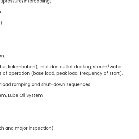
ltipressure/intercooling)
n
ft
on.
tur, kelembaban), inlet dan outlet ducting, steam/water
us of operation (base load, peak load, frequency of start).
, unload ramping and shut-down sequences
tem, Lube Oil System
th and major inspection),