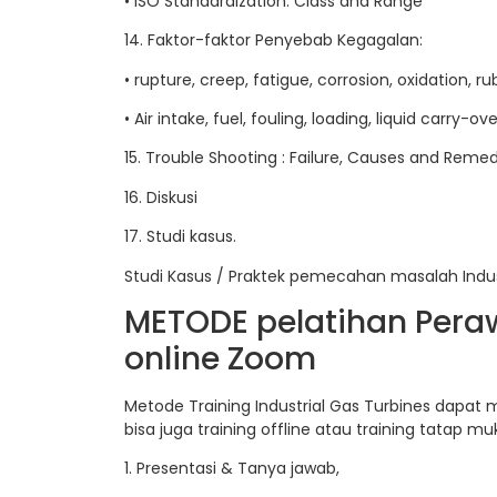
• ISO Standardization: Class and Range
14. Faktor-faktor Penyebab Kegagalan:
• rupture, creep, fatigue, corrosion, oxidation, r
• Air intake, fuel, fouling, loading, liquid carry-ov
15. Trouble Shooting : Failure, Causes and Remed
16. Diskusi
17. Studi kasus.
Studi Kasus / Praktek pemecahan masalah Indus
METODE pelatihan Peraw
online Zoom
Metode Training Industrial Gas Turbines dapat m
bisa juga training offline atau training tatap mu
1. Presentasi & Tanya jawab,