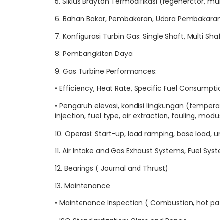
5. Siklus Brayton Termodifikasi (regenerator, mu
6. Bahan Bakar, Pembakaran, Udara Pembakara
7. Konfigurasi Turbin Gas: Single Shaft, Multi Sha
8. Pembangkitan Daya
9. Gas Turbine Performances:
• Efficiency, Heat Rate, Specific Fuel Consumpti
• Pengaruh elevasi, kondisi lingkungan (tempera
injection, fuel type, air extraction, fouling, mod
10. Operasi: Start-up, load ramping, base load
11. Air Intake and Gas Exhaust Systems, Fuel Sys
12. Bearings ( Journal and Thrust)
13. Maintenance
• Maintenance Inspection ( Combustion, hot pa