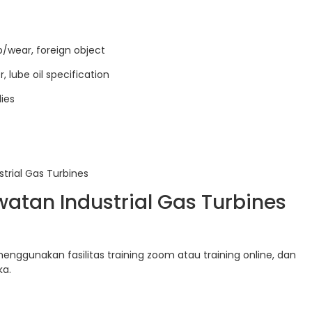
ub/wear, foreign object
er, lube oil specification
ies
trial Gas Turbines
atan Industrial Gas Turbines
enggunakan fasilitas training zoom atau training online, dan
ka.