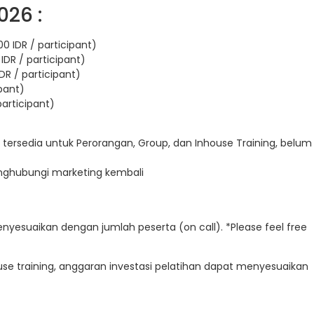
026 :
0 IDR / participant)
IDR / participant)
DR / participant)
ipant)
participant)
 tersedia untuk Perorangan, Group, dan Inhouse Training, belum
enghubungi marketing kembali
enyesuaikan dengan jumlah peserta (on call). *Please feel free
e training, anggaran investasi pelatihan dapat menyesuaikan