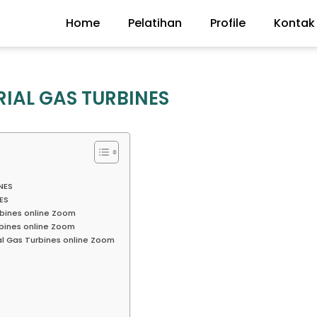
Home
Pelatihan
Profile
Kontak
RIAL GAS TURBINES
NES
ES
rbines online Zoom
bines online Zoom
al Gas Turbines online Zoom