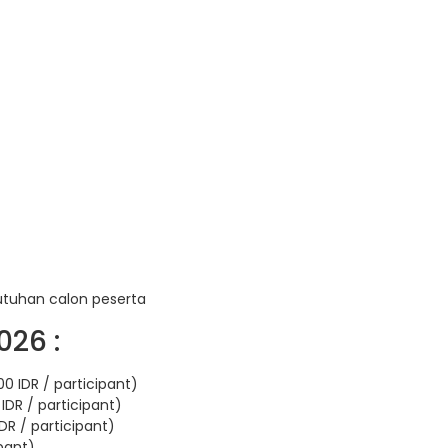
utuhan calon peserta
026 :
0 IDR / participant)
IDR / participant)
DR / participant)
ipant)