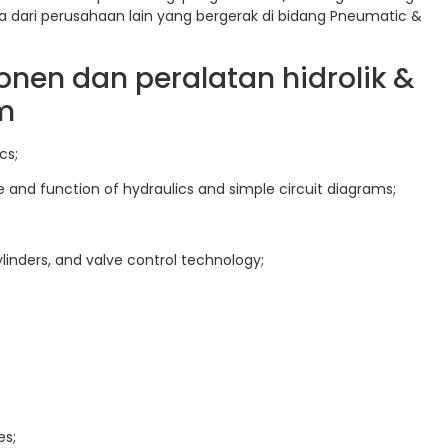
 dari perusahaan lain yang bergerak di bidang Pneumatic &
nen dan peralatan hidrolik &
m
cs;
e and function of hydraulics and simple circuit diagrams;
linders, and valve control technology;
es;