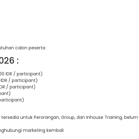
utuhan calon peserta
026 :
0 IDR / participant)
IDR / participant)
DR / participant)
ipant)
participant)
 tersedia untuk Perorangan, Group, dan Inhouse Training, belum
enghubungi marketing kembali