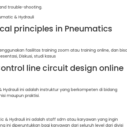
nd trouble-shooting.
matic & Hydrauli
cal principles in Pneumatics
ggunakan fasilitas training zoom atau training online, dan bis
esentasi, Diskusi, studi kasus
ntrol line circuit design online
 Hydrauli ini adalah instruktur yang berkompeten di bidang
isi maupun praktisi.
c & Hydrauli ini adalah staff sdm atau karyawan yang ingin
 ini diperuntukkan bagi karyawan dari seluruh level dari divisi