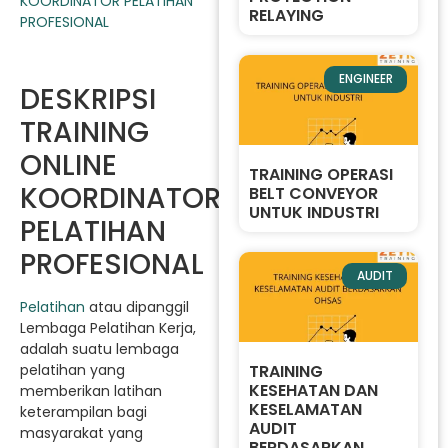
RELAYING
ENGINEER
DESKRIPSI
TRAINING
ONLINE
TRAINING OPERASI
KOORDINATOR
BELT CONVEYOR
UNTUK INDUSTRI
PELATIHAN
PROFESIONAL
AUDIT
Pelatihan
atau dipanggil
Lembaga Pelatihan Kerja,
adalah suatu lembaga
TRAINING
pelatihan yang
KESEHATAN DAN
memberikan latihan
KESELAMATAN
keterampilan bagi
AUDIT
masyarakat yang
BERDASARKAN