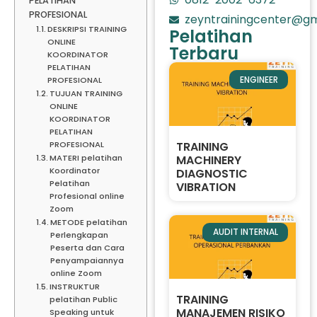
PELATIHAN
PROFESIONAL
zeyntrainingcenter@gm
DESKRIPSI TRAINING
Pelatihan
ONLINE
Terbaru
KOORDINATOR
PELATIHAN
ENGINEER
PROFESIONAL
TUJUAN TRAINING
ONLINE
KOORDINATOR
PELATIHAN
PROFESIONAL
TRAINING
MATERI pelatihan
MACHINERY
Koordinator
DIAGNOSTIC
Pelatihan
VIBRATION
Profesional online
Zoom
METODE pelatihan
AUDIT INTERNAL
Perlengkapan
Peserta dan Cara
Penyampaiannya
online Zoom
INSTRUKTUR
TRAINING
pelatihan Public
MANAJEMEN RISIKO
Speaking untuk