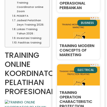
OPERASIONAL
Training
PERBANKAN
Coordinator online
Zoom
PESERTA
Jadwal Pelatihan
BUSINESS
Zeyn Training 2026:
Lokasi Training
Tahun 2026 :
Investasi training:
Fasilitas training:
TRAINING MODERN
CONCEPTS OF
TRAINING
MARKETING
ONLINE
ELECTRICAL
KOORDINATOR
PELATIHAN
PROFESIONAL
TRAINING
OPERATION
CHARACTERISTIC
PROTECTION