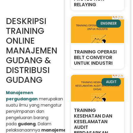
RELAYING
DESKRIPSI
ENGINEER
TRAINING
ONLINE
MANAJEMEN
TRAINING OPERASI
BELT CONVEYOR
GUDANG &
UNTUK INDUSTRI
DISTRIBUSI
GUDANG
AUDIT
Manajemen
pergudangan
merupakan
suatu ilmu yang mengatur
TRAINING
penyimpanan dan
KESEHATAN DAN
pengeluaran barang
KESELAMATAN
pada
gudang
. Dalam
AUDIT
pelaksanaannya
manajemen
ini
BERDASARKAN