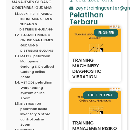
MANAJEMEN GUDANG
zeyntrainingcenter@gm
& DISTRIBUSI GUDANG
Pelatihan
DESKRIPSI TRAINING
ONLINE MANAJEMEN
Terbaru
GUDANG &
DISTRIBUSI GUDANG
ENGINEER
TUJUAN TRAINING
ONLINE MANAJEMEN
GUDANG &
DISTRIBUSI GUDANG
MATERI pelatihan
TRAINING
Manajemen
MACHINERY
Gudang & Distribusi
DIAGNOSTIC
Gudang online
VIBRATION
Zoom
METODE pelatihan
Warehousing
system online
AUDIT INTERNAL
Zoom
INSTRUKTUR
pelatihan Basic
Inventory & store
control online
TRAINING
Zoom
MANAJEMEN RISIKO
PESERTA