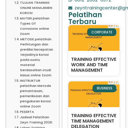
TUJUAN TRAINING
zeyntrainingcenter@gm
ONLINE MANAJEMEN
Pelatihan
KOROSI
MATERI pelatihan
Terbaru
Types Of
Corrosions online
CORPORATE
Zoom
METODE pelatihan
Perhitungan dan
prediksi kecepatan
terjadinya korosi
TRAINING EFFECTIVE
pada suatu
WORK AND TIME
material
MANAGEMENT
berdasarkan studi
kasus online Zoom
INSTRUKTUR
pelatihan Metode
BUSINESS
pemantauan,
pemeriksaan dan
pengukuran korosi
online Zoom
PESERTA
TRAINING EFFECTIVE
Jadwal Pelatihan
TIME MANAGEMENT
Zeyn Training 2026:
DELEGATION
Lokasi Training