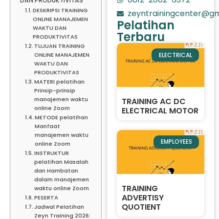
DAN PRODUKTIVITAS
DESKRIPSI TRAINING
zeyntrainingcenter@gm
ONLINE MANAJEMEN
Pelatihan
WAKTU DAN
Terbaru
PRODUKTIVITAS
TUJUAN TRAINING
ELECTRICAL
ONLINE MANAJEMEN
WAKTU DAN
PRODUKTIVITAS
MATERI pelatihan
Prinsip-prinsip
manajemen waktu
TRAINING AC DC
online Zoom
ELECTRICAL MOTOR
METODE pelatihan
Manfaat
manajemen waktu
EMPLOYEES
online Zoom
INSTRUKTUR
pelatihan Masalah
dan Hambatan
dalam manajemen
TRAINING
waktu online Zoom
ADVERTISY
PESERTA
QUOTIENT
Jadwal Pelatihan
Zeyn Training 2026: