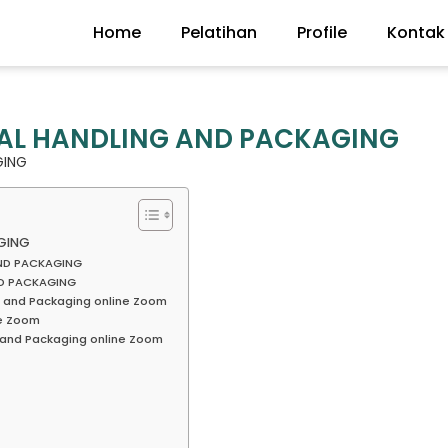
Home
Pelatihan
Profile
Kontak
IAL HANDLING AND PACKAGING
GING
AGING
AND PACKAGING
ND PACKAGING
g and Packaging online Zoom
ne Zoom
g and Packaging online Zoom