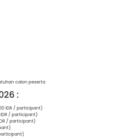
utuhan calon peserta
026 :
0 IDR / participant)
IDR / participant)
DR / participant)
ipant)
participant)