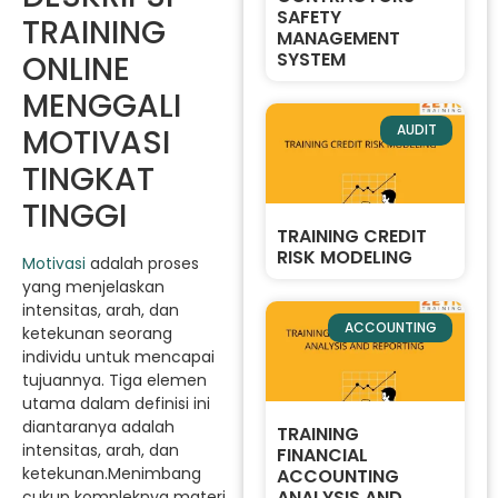
SAFETY
TRAINING
MANAGEMENT
SYSTEM
ONLINE
MENGGALI
AUDIT
MOTIVASI
TINGKAT
TINGGI
TRAINING CREDIT
RISK MODELING
Motivasi
adalah proses
yang menjelaskan
intensitas, arah, dan
ACCOUNTING
ketekunan seorang
individu untuk mencapai
tujuannya. Tiga elemen
utama dalam definisi ini
diantaranya adalah
TRAINING
intensitas, arah, dan
FINANCIAL
ketekunan.Menimbang
ACCOUNTING
ANALYSIS AND
cukup kompleknya materi