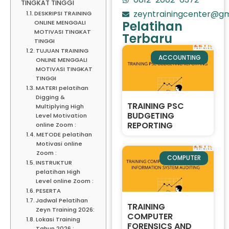
TINGKAT TINGGI
zeyntrainingcenter@gm
DESKRIPSI TRAINING
Pelatihan
ONLINE MENGGALI
MOTIVASI TINGKAT
Terbaru
TINGGI
TUJUAN TRAINING
ACCOUNTING
ONLINE MENGGALI
MOTIVASI TINGKAT
TINGGI
MATERI pelatihan
Digging &
TRAINING PSC
Multiplying High
BUDGETING
Level Motivation
REPORTING
online Zoom :
METODE pelatihan
Motivasi online
Zoom :
COMPUTER
INSTRUKTUR
pelatihan High
Level online Zoom :
PESERTA
Jadwal Pelatihan
TRAINING
Zeyn Training 2026:
COMPUTER
Lokasi Training
FORENSICS AND
Tahun 2026 :