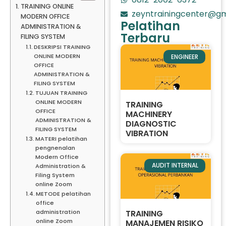
TRAINING ONLINE
zeyntrainingcenter@gm
MODERN OFFICE
Pelatihan
ADMINISTRATION &
Terbaru
FILING SYSTEM
DESKRIPSI TRAINING
ONLINE MODERN
ENGINEER
OFFICE
ADMINISTRATION &
FILING SYSTEM
TUJUAN TRAINING
ONLINE MODERN
TRAINING
OFFICE
MACHINERY
ADMINISTRATION &
DIAGNOSTIC
FILING SYSTEM
VIBRATION
MATERI pelatihan
pengnenalan
Modern Office
AUDIT INTERNAL
Administration &
Filing System
online Zoom
METODE pelatihan
office
TRAINING
administration
online Zoom
MANAJEMEN RISIKO