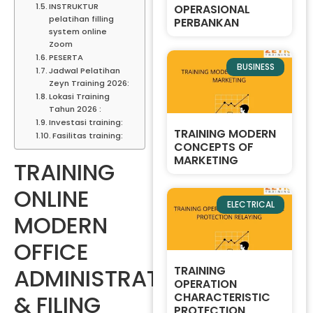
INSTRUKTUR
OPERASIONAL
pelatihan filling
PERBANKAN
system online
Zoom
PESERTA
BUSINESS
Jadwal Pelatihan
Zeyn Training 2026:
Lokasi Training
Tahun 2026 :
Investasi training:
TRAINING MODERN
Fasilitas training:
CONCEPTS OF
MARKETING
TRAINING
ONLINE
ELECTRICAL
MODERN
OFFICE
ADMINISTRATION
TRAINING
OPERATION
& FILING
CHARACTERISTIC
PROTECTION