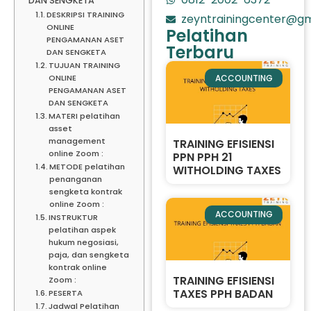
DAN SENGKETA
DESKRIPSI TRAINING
zeyntrainingcenter@gm
ONLINE
Pelatihan
PENGAMANAN ASET
Terbaru
DAN SENGKETA
TUJUAN TRAINING
ACCOUNTING
ONLINE
PENGAMANAN ASET
DAN SENGKETA
MATERI pelatihan
asset
management
TRAINING EFISIENSI
online Zoom :
PPN PPH 21
METODE pelatihan
WITHOLDING TAXES
penanganan
sengketa kontrak
online Zoom :
ACCOUNTING
INSTRUKTUR
pelatihan aspek
hukum negosiasi,
paja, dan sengketa
kontrak online
TRAINING EFISIENSI
Zoom :
TAXES PPH BADAN
PESERTA
Jadwal Pelatihan