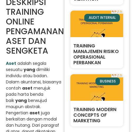
DESKRIPSI
TRAINING
AUDIT INTERNAL
ONLINE
PENGAMANAN
ASET DAN
TRAINING
SENGKETA
MANAJEMEN RISIKO
OPERASIONAL
PERBANKAN
Aset
adalah segala
sesuatu
yang
dimiliki
individu atau badan.
BUSINESS
Dalam akuntansi, biasanya
contoh
aset
merujuk
pada harta benda
baik
yang
berwujud
maupun abstrak.
TRAINING MODERN
Pengertian
aset
juga
CONCEPTS OF
berkaitan dengan modal
MARKETING
dan hutang. Dari paragraf
di atas, dapat dikatakan