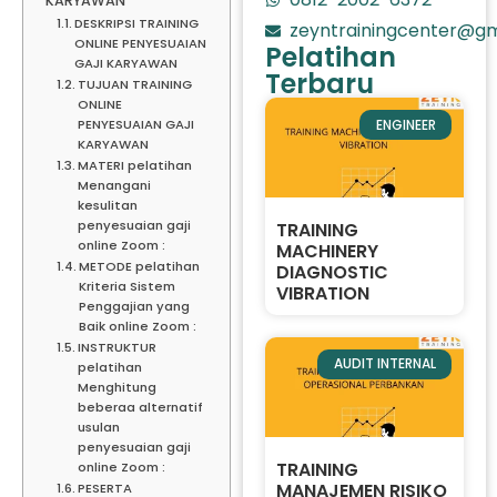
KARYAWAN
DESKRIPSI TRAINING
zeyntrainingcenter@gm
ONLINE PENYESUAIAN
Pelatihan
GAJI KARYAWAN
Terbaru
TUJUAN TRAINING
ONLINE
ENGINEER
PENYESUAIAN GAJI
KARYAWAN
MATERI pelatihan
Menangani
kesulitan
penyesuaian gaji
TRAINING
online Zoom :
MACHINERY
METODE pelatihan
DIAGNOSTIC
Kriteria Sistem
VIBRATION
Penggajian yang
Baik online Zoom :
INSTRUKTUR
AUDIT INTERNAL
pelatihan
Menghitung
beberaa alternatif
usulan
penyesuaian gaji
TRAINING
online Zoom :
MANAJEMEN RISIKO
PESERTA