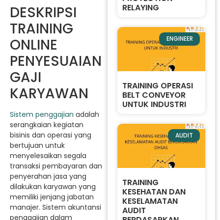
RELAYING
DESKRIPSI
TRAINING
ENGINEER
ONLINE
PENYESUAIAN
GAJI
TRAINING OPERASI
KARYAWAN
BELT CONVEYOR
UNTUK INDUSTRI
Sistem penggajian
adalah
serangkaian kegiatan
bisinis dan operasi yang
AUDIT
bertujuan untuk
menyelesaikan segala
transaksi pembayaran dan
penyerahan jasa yang
TRAINING
dilakukan karyawan yang
KESEHATAN DAN
memiliki jenjang jabatan
KESELAMATAN
manajer. Sistem akuntansi
AUDIT
penggajian dalam
BERDASARKAN