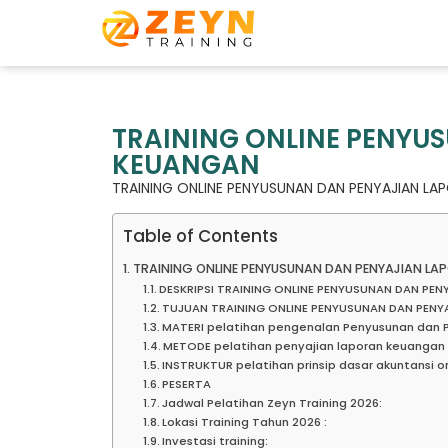
TRAINING ONLINE PENYU
KEUANGAN
TRAINING ONLINE PENYUSUNAN DAN PENYAJIAN L
Table of Contents
TRAINING ONLINE PENYUSUNAN DAN PENYAJIAN L
DESKRIPSI TRAINING ONLINE PENYUSUNAN DAN PE
TUJUAN TRAINING ONLINE PENYUSUNAN DAN PEN
MATERI pelatihan pengenalan Penyusunan dan 
METODE pelatihan penyajian laporan keuangan
INSTRUKTUR pelatihan prinsip dasar akuntansi 
PESERTA
Jadwal Pelatihan Zeyn Training 2026:
Lokasi Training Tahun 2026 :
Investasi training: