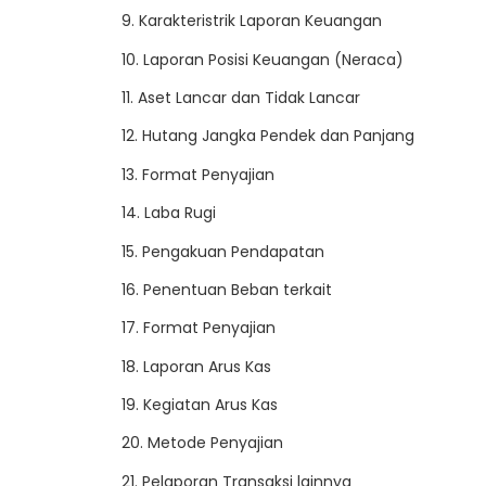
9. Karakteristrik Laporan Keuangan
10. Laporan Posisi Keuangan (Neraca)
11. Aset Lancar dan Tidak Lancar
12. Hutang Jangka Pendek dan Panjang
13. Format Penyajian
14. Laba Rugi
15. Pengakuan Pendapatan
16. Penentuan Beban terkait
17. Format Penyajian
18. Laporan Arus Kas
19. Kegiatan Arus Kas
20. Metode Penyajian
21. Pelaporan Transaksi lainnya