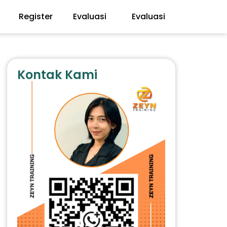
Register
Evaluasi
Evaluasi
Kontak Kami