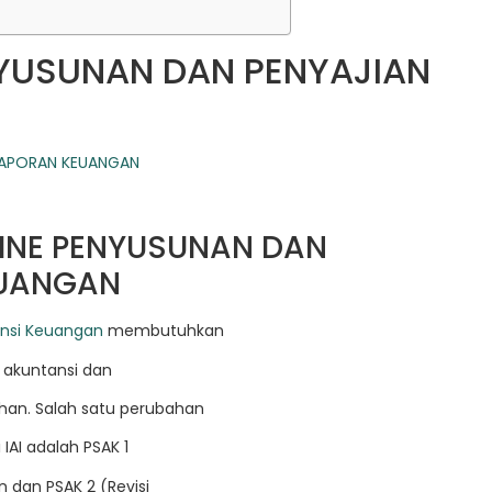
NYUSUNAN DAN PENYAJIAN
LINE PENYUSUNAN DAN
EUANGAN
ansi Keuangan
membutuhkan
i akuntansi dan
han. Salah satu perubahan
IAI adalah PSAK 1
n dan PSAK 2 (Revisi