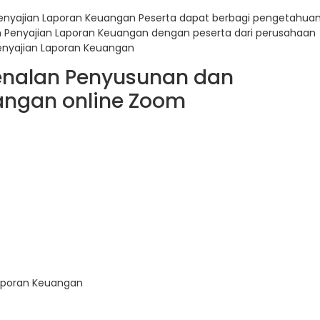
enyajian Laporan Keuangan Peserta dapat berbagi pengetahua
 Penyajian Laporan Keuangan dengan peserta dari perusahaan
Penyajian Laporan Keuangan
enalan Penyusunan dan
angan online Zoom
Laporan Keuangan