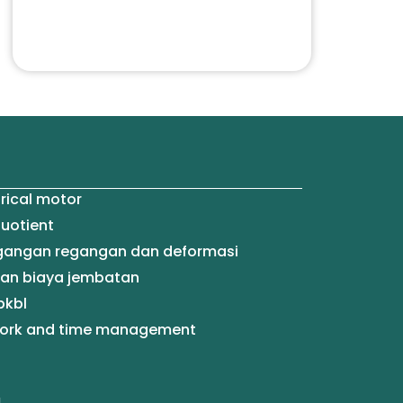
trical motor
quotient
tegangan regangan dan deformasi
raan biaya jembatan
pkbl
 work and time management