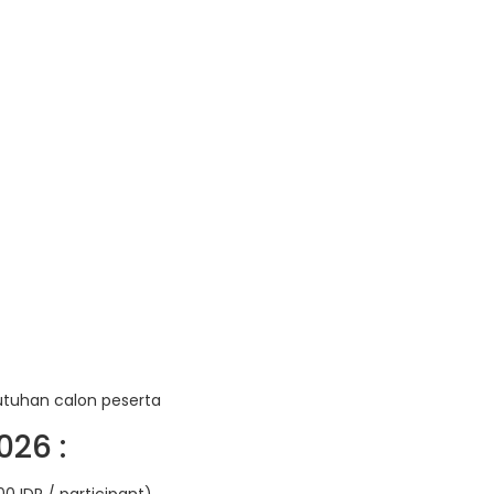
utuhan calon peserta
026 :
0 IDR / participant)