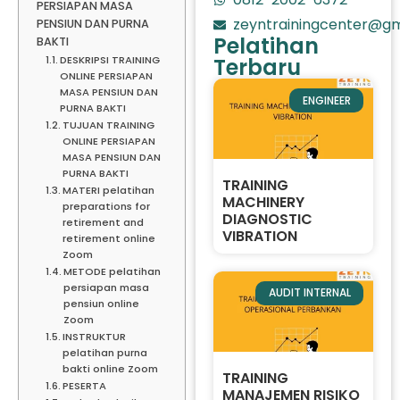
PERSIAPAN MASA
zeyntrainingcenter@gm
PENSIUN DAN PURNA
Pelatihan
BAKTI
DESKRIPSI TRAINING
Terbaru
ONLINE PERSIAPAN
MASA PENSIUN DAN
ENGINEER
PURNA BAKTI
TUJUAN TRAINING
ONLINE PERSIAPAN
MASA PENSIUN DAN
PURNA BAKTI
TRAINING
MATERI pelatihan
MACHINERY
preparations for
DIAGNOSTIC
retirement and
VIBRATION
retirement online
Zoom
METODE pelatihan
persiapan masa
AUDIT INTERNAL
pensiun online
Zoom
INSTRUKTUR
pelatihan purna
bakti online Zoom
TRAINING
PESERTA
MANAJEMEN RISIKO