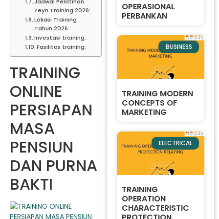
Jadwal Pelatihan
OPERASIONAL
Zeyn Training 2026:
PERBANKAN
Lokasi Training
Tahun 2026 :
Investasi training:
BUSINESS
Fasilitas training:
TRAINING
ONLINE
TRAINING MODERN
CONCEPTS OF
PERSIAPAN
MARKETING
MASA
PENSIUN
ELECTRICAL
DAN PURNA
BAKTI
TRAINING
OPERATION
CHARACTERISTIC
PROTECTION