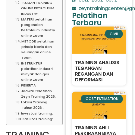
TUJUAN TRAINING
zeyntrainingcenter@gm
ONLINE PETROLEUM
Pelatihan
INDUSTRY
MATERI pelatihan
Terbaru
pengenalan
Petroleum Industry
CIVIL
online Zoom
METODE pelatihan
prinsip bisnis dan
keuangan online
Zoom
TRAINING ANALISIS
INSTRUKTUR
TEGANGAN
pelatihan industri
REGANGAN DAN
minyak dan gas
DEFORMASI
online Zoom
PESERTA
Jadwal Pelatihan
Zeyn Training 2026:
COST ESTIMATION
Lokasi Training
Tahun 2026 :
Investasi training:
Fasilitas training:
TRAINING AHLI
TRAINING
PERKIRAAN BIAYA