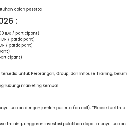
utuhan calon peserta
026 :
0 IDR / participant)
IDR / participant)
DR / participant)
ipant)
participant)
 tersedia untuk Perorangan, Group, dan Inhouse Training, belum
enghubungi marketing kembali
enyesuaikan dengan jumlah peserta (on call). *Please feel free
e training, anggaran investasi pelatihan dapat menyesuaikan