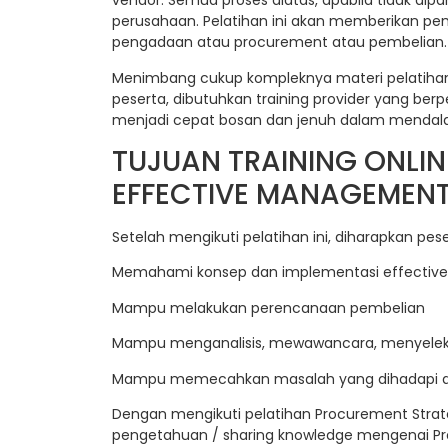
vendor. Semua proses diatas, apabila tidak d
perusahaan. Pelatihan ini akan memberikan pe
pengadaan atau procurement atau pembelian.
Menimbang cukup kompleknya materi pelatihan 
peserta, dibutuhkan training provider yang be
menjadi cepat bosan dan jenuh dalam mendalami
TUJUAN TRAINING ONLI
EFFECTIVE MANAGEMEN
Setelah mengikuti pelatihan ini, diharapkan pese
Memahami konsep dan implementasi effecti
Mampu melakukan perencanaan pembelian
Mampu menganalisis, mewawancara, menyeleks
Mampu memecahkan masalah yang dihadapi 
Dengan mengikuti pelatihan Procurement Strat
pengetahuan / sharing knowledge mengenai Pr