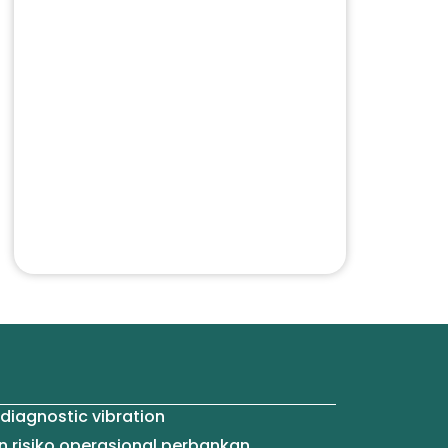
diagnostic vibration
 risiko operasional perbankan