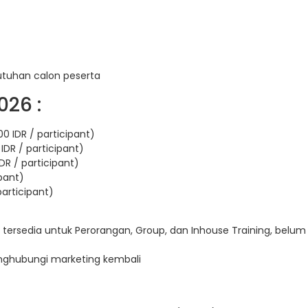
utuhan calon peserta
026 :
0 IDR / participant)
IDR / participant)
DR / participant)
ipant)
participant)
 tersedia untuk Perorangan, Group, dan Inhouse Training, belum
enghubungi marketing kembali