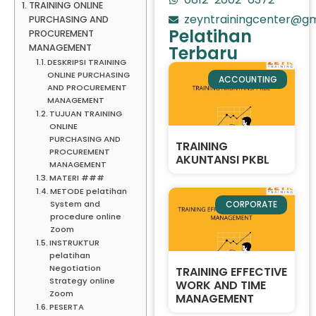
TRAINING ONLINE
zeyntrainingcenter@gm
PURCHASING AND
Pelatihan
PROCUREMENT
MANAGEMENT
Terbaru
DESKRIPSI TRAINING
ONLINE PURCHASING
ACCOUNTING
AND PROCUREMENT
MANAGEMENT
TUJUAN TRAINING
ONLINE
PURCHASING AND
TRAINING
PROCUREMENT
AKUNTANSI PKBL
MANAGEMENT
MATERI ###
METODE pelatihan
System and
CORPORATE
procedure online
Zoom
INSTRUKTUR
pelatihan
Negotiation
TRAINING EFFECTIVE
Strategy online
WORK AND TIME
Zoom
MANAGEMENT
PESERTA