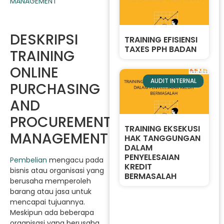
DESKRIPSI
TRAINING EFISIENSI
TAXES PPH BADAN
TRAINING
ONLINE
AUDIT INTERNAL
PURCHASING
AND
PROCUREMENT
TRAINING EKSEKUSI
MANAGEMENT
HAK TANGGUNGAN
DALAM
PENYELESAIAN
Pembelian
mengacu pada
KREDIT
bisnis atau organisasi yang
BERMASALAH
berusaha memperoleh
barang atau jasa untuk
mencapai tujuannya.
Meskipun ada beberapa
organisasi yang berusaha