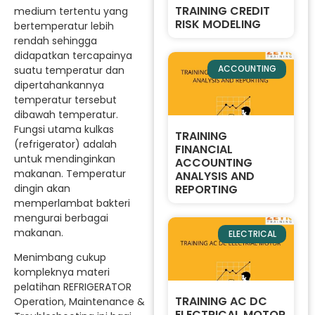
TRAINING CREDIT
medium tertentu yang
RISK MODELING
bertemperatur lebih
rendah sehingga
didapatkan tercapainya
ACCOUNTING
suatu temperatur dan
dipertahankannya
temperatur tersebut
dibawah temperatur.
Fungsi utama kulkas
TRAINING
(refrigerator) adalah
FINANCIAL
untuk mendinginkan
ACCOUNTING
makanan. Temperatur
ANALYSIS AND
dingin akan
REPORTING
memperlambat bakteri
mengurai berbagai
makanan.
ELECTRICAL
Menimbang cukup
kompleknya materi
pelatihan REFRIGERATOR
TRAINING AC DC
Operation, Maintenance &
ELECTRICAL MOTOR