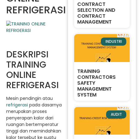
CONTRACT
REFRIGERASI
SELECTION AND
CONTRACT
MANAGEMENT
INDUSTRI
DESKRIPSI
TRAINING
TRAINING
ONLINE
CONTRACTORS
REFRIGERASI
SAFETY
MANAGEMENT
SYSTEM
Mesin pendingin atau
refrigerasi
pada dasarnya
merupakan proses
AUDIT
penyerapan kalor dari
ruangan bertemperatur
tinggi dan memindahkan
kalor tersebut ke suatu