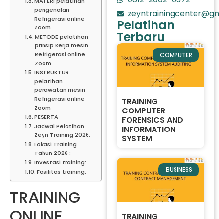
MATERI pelatihan
pengenalan
zeyntrainingcenter@gm
Refrigerasi online
Pelatihan
Zoom
Terbaru
METODE pelatihan
prinsip kerja mesin
Refrigerasi online
COMPUTER
Zoom
INSTRUKTUR
pelatihan
perawatan mesin
Refrigerasi online
TRAINING
Zoom
COMPUTER
PESERTA
FORENSICS AND
Jadwal Pelatihan
INFORMATION
Zeyn Training 2026:
SYSTEM
Lokasi Training
Tahun 2026 :
Investasi training:
BUSINESS
Fasilitas training:
TRAINING
ONLINE
TRAINING