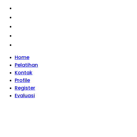
Pelatihan
Kontak
Profile
Register
Evaluasi
Home
Pelatihan
Kontak
Profile
Register
Evaluasi
Pelatihan
training efisiensi ppn pph 21 witholding taxes
training efisiensi taxes pph badan