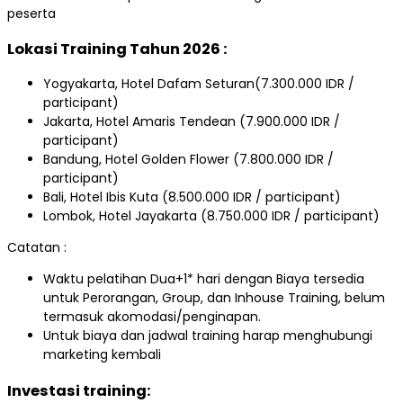
peserta
Lokasi Training Tahun 2026 :
Yogyakarta, Hotel Dafam Seturan(7.300.000 IDR /
participant)
Jakarta, Hotel Amaris Tendean (7.900.000 IDR /
participant)
Bandung, Hotel Golden Flower (7.800.000 IDR /
participant)
Bali, Hotel Ibis Kuta (8.500.000 IDR / participant)
Lombok, Hotel Jayakarta (8.750.000 IDR / participant)
Catatan :
Waktu pelatihan Dua+1* hari dengan Biaya tersedia
untuk Perorangan, Group, dan Inhouse Training, belum
termasuk akomodasi/penginapan.
Untuk biaya dan jadwal training harap menghubungi
marketing kembali
Investasi training: