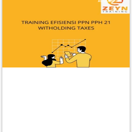
ACCOUNTING