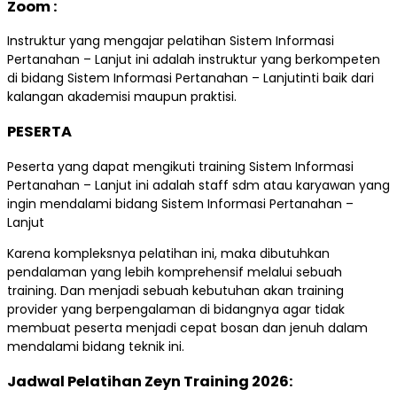
Zoom :
Instruktur yang mengajar pelatihan Sistem Informasi
Pertanahan – Lanjut ini adalah instruktur yang berkompeten
di bidang Sistem Informasi Pertanahan – Lanjutinti baik dari
kalangan akademisi maupun praktisi.
PESERTA
Peserta yang dapat mengikuti training Sistem Informasi
Pertanahan – Lanjut ini adalah staff sdm atau karyawan yang
ingin mendalami bidang Sistem Informasi Pertanahan –
Lanjut
Karena kompleksnya pelatihan ini, maka dibutuhkan
pendalaman yang lebih komprehensif melalui sebuah
training. Dan menjadi sebuah kebutuhan akan training
provider yang berpengalaman di bidangnya agar tidak
membuat peserta menjadi cepat bosan dan jenuh dalam
mendalami bidang teknik ini.
Jadwal Pelatihan Zeyn Training 2026: