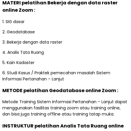
MATERI pelatihan Bekerja dengan data raster
online Zoom :
1. SIG dasar
2. Geodatabase
3. Bekerja dengan data raster
4. Analis Tata Ruang
5. Kain Kadaster
6. Studi Kasus / Praktek pemecahan masalah Sistem
Informasi Pertanahan – Lanjut
METODE pelatihan Geodatabase online Zoom :
Metode Training Sistem Informasi Pertanahan – Lanjut dapat
menggunakan fasilitas training zoom atau training online,
dan bisa juga training offline atau training tatap muka.
INSTRUKTUR pelatihan Analis Tata Ruang online