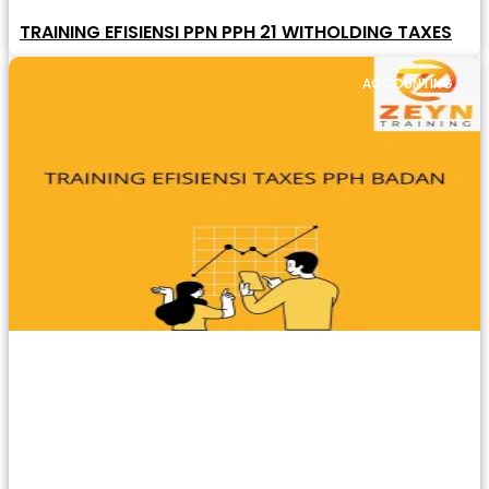
TRAINING EFISIENSI PPN PPH 21 WITHOLDING TAXES
ACCOUNTING