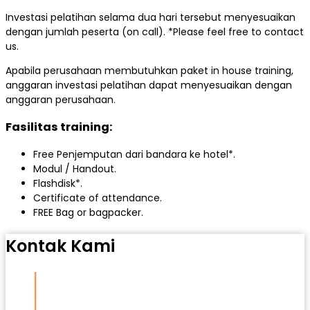
Investasi pelatihan selama dua hari tersebut menyesuaikan
dengan jumlah peserta (on call). *Please feel free to contact
us.
Apabila perusahaan membutuhkan paket in house training,
anggaran investasi pelatihan dapat menyesuaikan dengan
anggaran perusahaan.
Fasilitas training:
Free Penjemputan dari bandara ke hotel*.
Modul / Handout.
Flashdisk*.
Certificate of attendance.
FREE Bag or bagpacker.
Kontak Kami