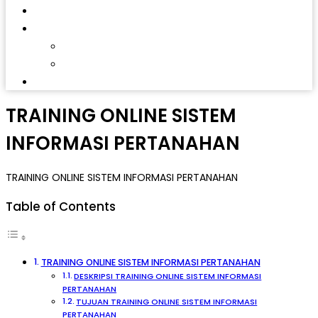
Register
Evaluasi
Evaluasi Kinerja Pemateri
Evaluasi Hasil Training
Evaluasi
TRAINING ONLINE SISTEM
INFORMASI PERTANAHAN
TRAINING ONLINE SISTEM INFORMASI PERTANAHAN
Table of Contents
TRAINING ONLINE SISTEM INFORMASI PERTANAHAN
DESKRIPSI TRAINING ONLINE SISTEM INFORMASI
PERTANAHAN
TUJUAN TRAINING ONLINE SISTEM INFORMASI
PERTANAHAN