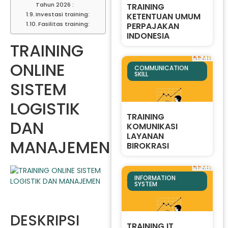
Tahun 2026 :
TRAINING
Investasi training:
KETENTUAN UMUM
Fasilitas training:
PERPAJAKAN
INDONESIA
TRAINING
ONLINE
COMMUNICATION
SKILL
SISTEM
LOGISTIK
TRAINING
DAN
KOMUNIKASI
LAYANAN
MANAJEMEN
BIROKRASI
INFORMATION
SYSTEM
DESKRIPSI
TRAINING IT