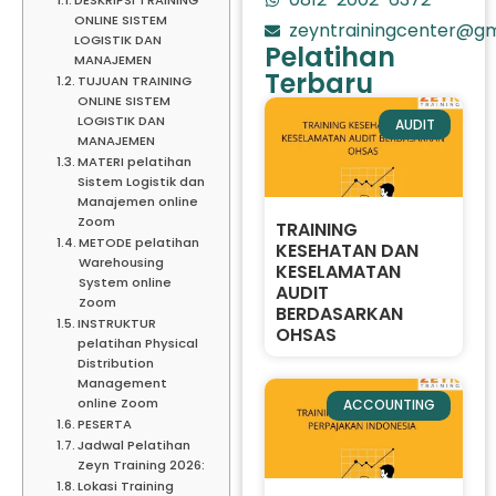
ONLINE SISTEM
zeyntrainingcenter@gm
LOGISTIK DAN
Pelatihan
MANAJEMEN
Terbaru
TUJUAN TRAINING
ONLINE SISTEM
LOGISTIK DAN
AUDIT
MANAJEMEN
MATERI pelatihan
Sistem Logistik dan
Manajemen online
Zoom
TRAINING
METODE pelatihan
KESEHATAN DAN
Warehousing
KESELAMATAN
System online
AUDIT
Zoom
BERDASARKAN
INSTRUKTUR
OHSAS
pelatihan Physical
Distribution
Management
online Zoom
ACCOUNTING
PESERTA
Jadwal Pelatihan
Zeyn Training 2026:
Lokasi Training