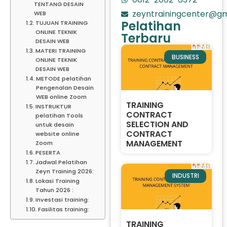
TENTANG DESAIN
zeyntrainingcenter@gm
WEB
Pelatihan
TUJUAN TRAINING
ONLINE TEKNIK
Terbaru
DESAIN WEB
MATERI TRAINING
BUSINESS
ONLINE TEKNIK
DESAIN WEB
METODE pelatihan
Pengenalan Desain
WEB online Zoom
TRAINING
INSTRUKTUR
CONTRACT
pelatihan Tools
SELECTION AND
untuk desain
CONTRACT
website online
MANAGEMENT
Zoom
PESERTA
Jadwal Pelatihan
Zeyn Training 2026:
INDUSTRI
Lokasi Training
Tahun 2026 :
Investasi training:
Fasilitas training:
TRAINING