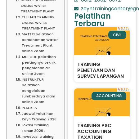
ONLINE WATER
zeyntrainingcenter@gm
TREATMENT PLANT
Pelatihan
TUJUAN TRAINING
Terbaru
ONLINE WATER
TREATMENT PLANT
MATERI pelatihan
CIVIL
pemahaman Water
Treatment Plant
online Zoom
METODE pelatihan
pentingnya teknik
TRAINING
pengolahan air
PEMETAAN DAN
online Zoom
SURVEY LAPANGAN
INSTRUKTUR
pelatihan
pengelolaan
ACCOUNTING
sumberdaya alam
online Zoom
PESERTA
Jadwal Pelatihan
Zeyn Training 2026:
TRAINING PSC
Lokasi Training
ACCOUNTING
Tahun 2026 :
TAXATION
Investasi training: