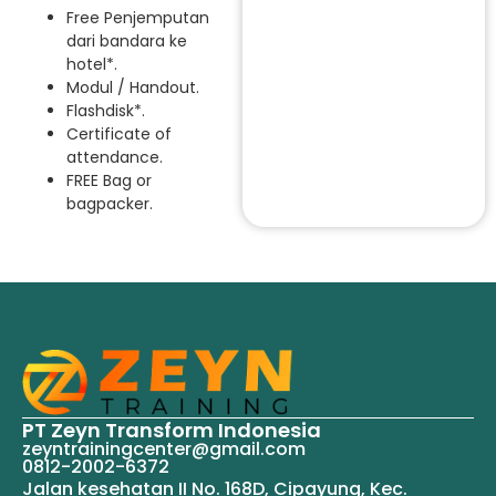
Free Penjemputan
dari bandara ke
hotel*.
Modul / Handout.
Flashdisk*.
Certificate of
attendance.
FREE Bag or
bagpacker.
PT Zeyn Transform Indonesia
zeyntrainingcenter@gmail.com
0812-2002-6372
Jalan kesehatan II No. 168D, Cipayung, Kec.