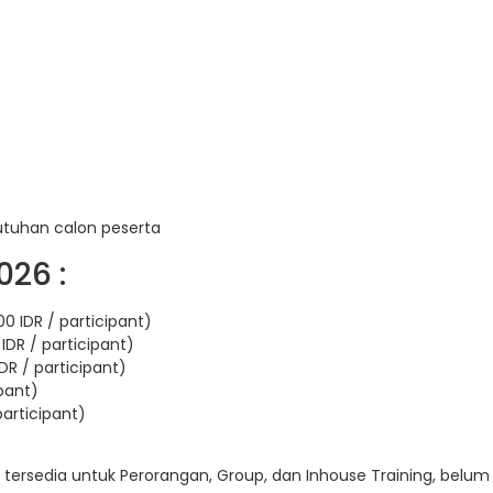
utuhan calon peserta
026 :
0 IDR / participant)
IDR / participant)
DR / participant)
ipant)
participant)
 tersedia untuk Perorangan, Group, dan Inhouse Training, belum