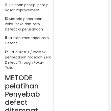
9. Delapan prinsip-prinsip
dasar improvement
10.Metode penerapan
Poka-Yoke dan Zero
Defect di perusahaan
11.Strategi mencapai Zero
Defect
12. Studi Kasus / Praktek
pemecahan masalah Zero
Defect Through Poka-
Yoke
METODE
pelatihan
Penyebab
defect
ditempat