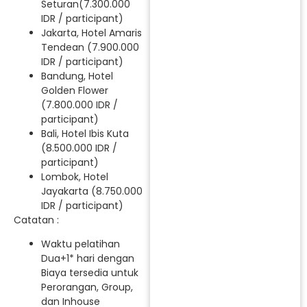
Seturan(7.300.000
IDR / participant)
Jakarta, Hotel Amaris
Tendean (7.900.000
IDR / participant)
Bandung, Hotel
Golden Flower
(7.800.000 IDR /
participant)
Bali, Hotel Ibis Kuta
(8.500.000 IDR /
participant)
Lombok, Hotel
Jayakarta (8.750.000
IDR / participant)
Catatan :
Waktu pelatihan
Dua+1* hari dengan
Biaya tersedia untuk
Perorangan, Group,
dan Inhouse