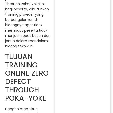
Through Poka-Yoke ini
bagi peserta, dibutuhkan
training provider yang
berpengalaman di
bidangnya agar tidak
membuat peserta tidak
menjadi cepat bosan dan
jenuh dalam mendalami
bidang teknik ini.
TUJUAN
TRAINING
ONLINE ZERO
DEFECT
THROUGH
POKA-YOKE
Dengan mengikuti