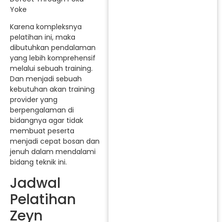
Yoke
Karena kompleksnya
pelatihan ini, maka
dibutuhkan pendalaman
yang lebih komprehensif
melalui sebuah training.
Dan menjadi sebuah
kebutuhan akan training
provider yang
berpengalaman di
bidangnya agar tidak
membuat peserta
menjadi cepat bosan dan
jenuh dalam mendalami
bidang teknik ini.
Jadwal
Pelatihan
Zeyn