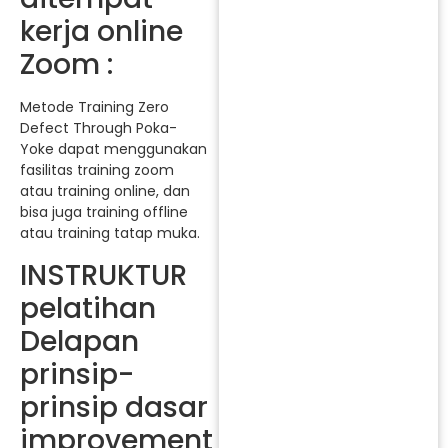
kerja online
Zoom :
Metode Training Zero
Defect Through Poka-
Yoke dapat menggunakan
fasilitas training zoom
atau training online, dan
bisa juga training offline
atau training tatap muka.
INSTRUKTUR
pelatihan
Delapan
prinsip-
prinsip dasar
improvement