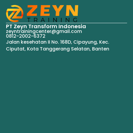
PT Zeyn Transform Indonesia
zeyntrainingcenter@gmail.com
0812-2002-6372
Jalan kesehatan II No. 168D, Cipayung, Kec.
Ciputat, Kota Tanggerang Selatan, Banten