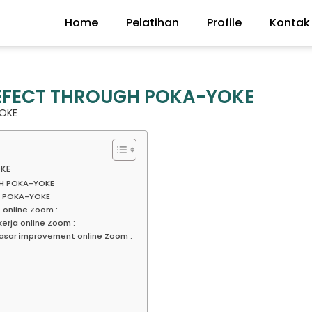
Home
Pelatihan
Profile
Kontak
DEFECT THROUGH POKA-YOKE
YOKE
KE
GH POKA-YOKE
H POKA-YOKE
 online Zoom :
rja online Zoom :
dasar improvement online Zoom :