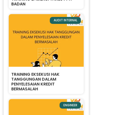
BADAN
AUDIT INTERNAL
TRAINING EKSEKUSI HAK
TANGGUNGAN DALAM
PENYELESAIAN KREDIT
BERMASALAH
ENGINEER