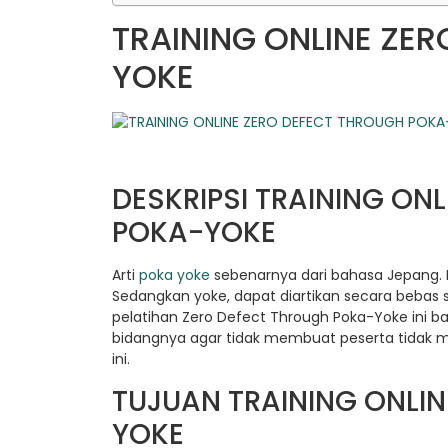
TRAINING ONLINE ZE
YOKE
DESKRIPSI TRAINING ON
POKA-YOKE
Arti
poka yoke
sebenarnya dari bahasa Jepang. 
Sedangkan yoke, dapat diartikan secara beba
pelatihan Zero Defect Through Poka-Yoke ini ba
bidangnya agar tidak membuat peserta tidak 
ini.
TUJUAN TRAINING ONLI
YOKE