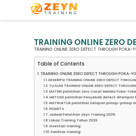
TRAINING ONLINE ZERO 
TRAINING ONLINE ZERO DEFECT THROUGH POKA-
Table of Contents
TRAINING ONLINE ZERO DEFECT THROUGH POKA-YO
DESKRIPSI TRAINING ONLINE ZERO DEFECT THROU
TUJUAN TRAINING ONLINE ZERO DEFECT THROUG
MATERI pelatihan Zero Cacat Melalui Poka-Yoke
METODE pelatihan Penyebab defect ditempat ke
INSTRUKTUR pelatihan Delapan prinsip-prinsip 
PESERTA
Jadwal Pelatihan Zeyn Training 2026:
Lokasi Training Tahun 2026 :
Investasi training:
Fasilitas training: