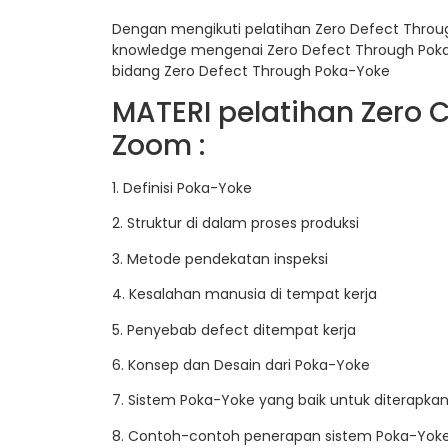
Dengan mengikuti pelatihan Zero Defect Throu
knowledge mengenai Zero Defect Through Poka-
bidang Zero Defect Through Poka-Yoke
MATERI pelatihan Zero 
Zoom :
1. Definisi Poka-Yoke
2. Struktur di dalam proses produksi
3. Metode pendekatan inspeksi
4. Kesalahan manusia di tempat kerja
5. Penyebab defect ditempat kerja
6. Konsep dan Desain dari Poka-Yoke
7. Sistem Poka-Yoke yang baik untuk diterapka
8. Contoh-contoh penerapan sistem Poka-Yok