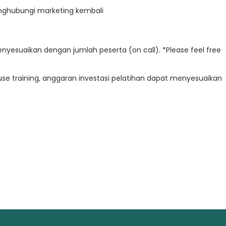
enghubungi marketing kembali
enyesuaikan dengan jumlah peserta (on call). *Please feel free
e training, anggaran investasi pelatihan dapat menyesuaikan