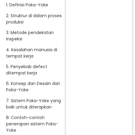
1. Definisi Poka-Yoke
2. Struktur di dalam proses
produksi
3. Metode pendekatan
inspeksi
4. Kesalahan manusia di
tempat kerja
5. Penyebab defect
ditempat kerja
6. Konsep dan Desain dari
Poka-Yoke
7. Sistem Poka-Yoke yang
baik untuk diterapkan
8. Contoh-contoh
penerapan sistem Poka-
Yoke