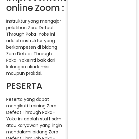
online Zoom :
Instruktur yang mengajar
pelatihan Zero Defect
Through Poka-Yoke ini
adalah instruktur yang
berkompeten di bidang
Zero Defect Through
Poka-Yokeinti baik dari
kalangan akademisi
maupun praktisi.
PESERTA
Peserta yang dapat
mengikuti training Zero
Defect Through Poka-
Yoke ini adalah staff sdm
atau karyawan yang ingin
mendalami bidang Zero
Defect Through Poka-