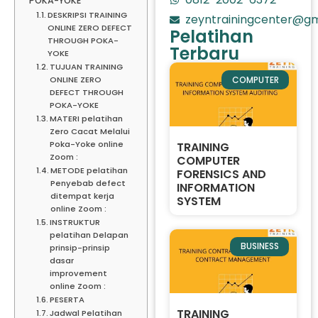
POKA-YOKE
DESKRIPSI TRAINING
zeyntrainingcenter@gm
ONLINE ZERO DEFECT
Pelatihan
THROUGH POKA-
Terbaru
YOKE
TUJUAN TRAINING
COMPUTER
ONLINE ZERO
DEFECT THROUGH
POKA-YOKE
MATERI pelatihan
Zero Cacat Melalui
Poka-Yoke online
TRAINING
Zoom :
COMPUTER
METODE pelatihan
FORENSICS AND
Penyebab defect
INFORMATION
ditempat kerja
SYSTEM
online Zoom :
INSTRUKTUR
pelatihan Delapan
BUSINESS
prinsip-prinsip
dasar
improvement
online Zoom :
PESERTA
TRAINING
Jadwal Pelatihan