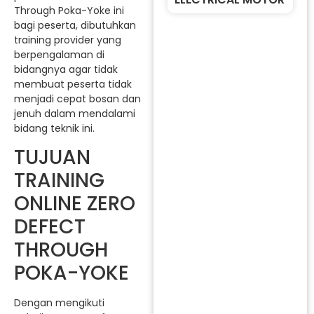
Through Poka-Yoke ini
bagi peserta, dibutuhkan
training provider yang
berpengalaman di
bidangnya agar tidak
membuat peserta tidak
menjadi cepat bosan dan
jenuh dalam mendalami
bidang teknik ini.
TUJUAN
TRAINING
ONLINE ZERO
DEFECT
THROUGH
POKA-YOKE
Dengan mengikuti