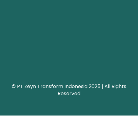
© PT Zeyn Transform Indonesia 2025 | All Rights
Reserved