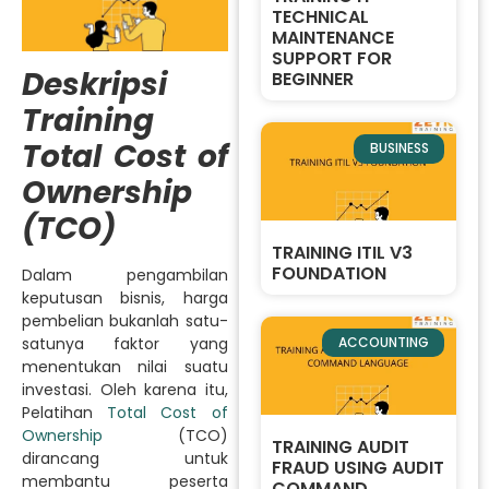
TECHNICAL
MAINTENANCE
SUPPORT FOR
Deskripsi
BEGINNER
Training
Total Cost of
BUSINESS
Ownership
(TCO)
TRAINING ITIL V3
FOUNDATION
Dalam pengambilan
keputusan bisnis, harga
pembelian bukanlah satu-
ACCOUNTING
satunya faktor yang
menentukan nilai suatu
investasi. Oleh karena itu,
Pelatihan
Total Cost of
Ownership
(TCO)
TRAINING AUDIT
dirancang untuk
FRAUD USING AUDIT
membantu peserta
COMMAND