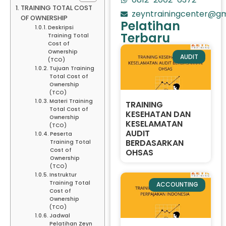
TRAINING TOTAL COST
zeyntrainingcenter@gm
OF OWNERSHIP
Pelatihan
Deskripsi
Terbaru
Training Total
Cost of
Ownership
AUDIT
(TCO)
Tujuan Training
Total Cost of
Ownership
(TCO)
Materi Training
TRAINING
Total Cost of
KESEHATAN DAN
Ownership
KESELAMATAN
(TCO)
AUDIT
Peserta
BERDASARKAN
Training Total
Cost of
OHSAS
Ownership
(TCO)
Instruktur
Training Total
ACCOUNTING
Cost of
Ownership
(TCO)
Jadwal
Pelatihan Zeyn