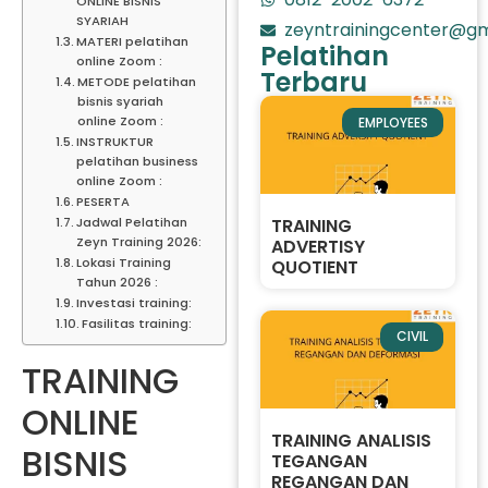
ONLINE BISNIS
SYARIAH
zeyntrainingcenter@gm
MATERI pelatihan
Pelatihan
online Zoom :
Terbaru
METODE pelatihan
bisnis syariah
online Zoom :
EMPLOYEES
INSTRUKTUR
pelatihan business
online Zoom :
PESERTA
Jadwal Pelatihan
TRAINING
Zeyn Training 2026:
ADVERTISY
Lokasi Training
QUOTIENT
Tahun 2026 :
Investasi training:
Fasilitas training:
CIVIL
TRAINING
ONLINE
TRAINING ANALISIS
BISNIS
TEGANGAN
REGANGAN DAN