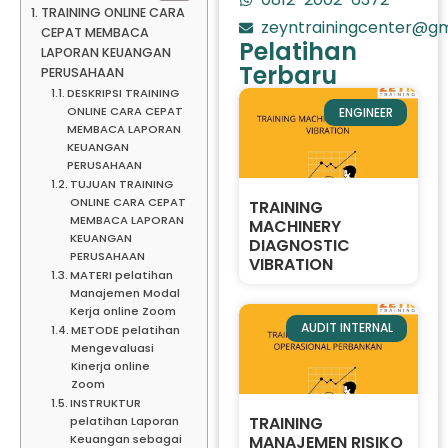
TRAINING ONLINE CARA
zeyntrainingcenter@gm
CEPAT MEMBACA
Pelatihan
LAPORAN KEUANGAN
Terbaru
PERUSAHAAN
DESKRIPSI TRAINING
ONLINE CARA CEPAT
ENGINEER
MEMBACA LAPORAN
KEUANGAN
PERUSAHAAN
TUJUAN TRAINING
ONLINE CARA CEPAT
TRAINING
MEMBACA LAPORAN
MACHINERY
KEUANGAN
DIAGNOSTIC
PERUSAHAAN
VIBRATION
MATERI pelatihan
Manajemen Modal
Kerja online Zoom
AUDIT INTERNAL
METODE pelatihan
Mengevaluasi
Kinerja online
Zoom
INSTRUKTUR
TRAINING
pelatihan Laporan
MANAJEMEN RISIKO
Keuangan sebagai