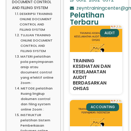
DOCUMENT CONTROL
zeyntrainingcenter@gm
AND FILLING SYSTEM
Pelatihan
DESKRIPSI TRAINING
ONLINE DOCUMENT
Terbaru
CONTROL AND
FILLING SYSTEM
AUDIT
TUJUAN TRAINING
ONLINE DOCUMENT
CONTROL AND
FILLING SYSTEM
MATERI pelatihan
TRAINING
pola penyimpanan
KESEHATAN DAN
arsip atau
KESELAMATAN
document control
AUDIT
yang efektif online
BERDASARKAN
Zoom :
OHSAS
METODE pelatihan
Ruang lingkup
dokumen control
dan filing system
ACCOUNTING
online Zoom :
INSTRUKTUR
pelatihan Sistem
Pemberkasan
Dokumen online