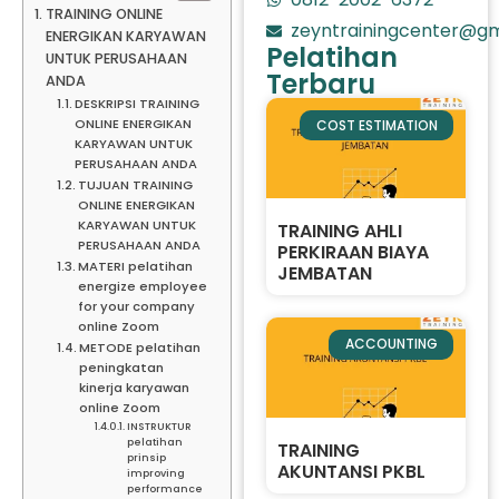
TRAINING ONLINE
zeyntrainingcenter@gm
ENERGIKAN KARYAWAN
Pelatihan
UNTUK PERUSAHAAN
Terbaru
ANDA
DESKRIPSI TRAINING
ONLINE ENERGIKAN
COST ESTIMATION
KARYAWAN UNTUK
PERUSAHAAN ANDA
TUJUAN TRAINING
ONLINE ENERGIKAN
KARYAWAN UNTUK
TRAINING AHLI
PERUSAHAAN ANDA
PERKIRAAN BIAYA
MATERI pelatihan
JEMBATAN
energize employee
for your company
online Zoom
ACCOUNTING
METODE pelatihan
peningkatan
kinerja karyawan
online Zoom
INSTRUKTUR
pelatihan
TRAINING
prinsip
AKUNTANSI PKBL
improving
performance