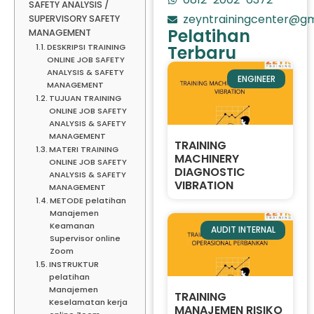
SAFETY ANALYSIS /
zeyntrainingcenter@gm
SUPERVISORY SAFETY
Pelatihan
MANAGEMENT
DESKRIPSI TRAINING
Terbaru
ONLINE JOB SAFETY
ANALYSIS & SAFETY
ENGINEER
MANAGEMENT
TUJUAN TRAINING
ONLINE JOB SAFETY
ANALYSIS & SAFETY
MANAGEMENT
TRAINING
MATERI TRAINING
MACHINERY
ONLINE JOB SAFETY
DIAGNOSTIC
ANALYSIS & SAFETY
VIBRATION
MANAGEMENT
METODE pelatihan
Manajemen
Keamanan
AUDIT INTERNAL
Supervisor online
Zoom
INSTRUKTUR
pelatihan
Manajemen
TRAINING
Keselamatan kerja
MANAJEMEN RISIKO