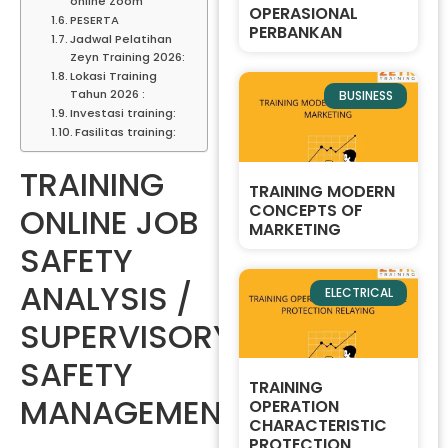
online Zoom
OPERASIONAL
PESERTA
PERBANKAN
Jadwal Pelatihan
Zeyn Training 2026:
Lokasi Training
Tahun 2026 :
BUSINESS
Investasi training:
Fasilitas training:
TRAINING
TRAINING MODERN
CONCEPTS OF
ONLINE JOB
MARKETING
SAFETY
ANALYSIS /
ELECTRICAL
SUPERVISORY
SAFETY
TRAINING
MANAGEMENT
OPERATION
CHARACTERISTIC
PROTECTION