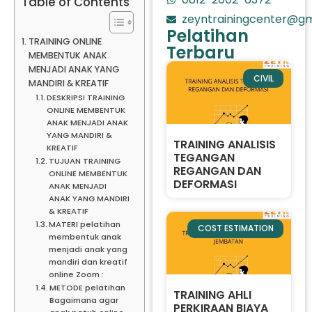
Table of Contents
zeyntrainingcenter@gm
Pelatihan
TRAINING ONLINE
Terbaru
MEMBENTUK ANAK
MENJADI ANAK YANG
CIVIL
MANDIRI & KREATIF
DESKRIPSI TRAINING
ONLINE MEMBENTUK
ANAK MENJADI ANAK
YANG MANDIRI &
TRAINING ANALISIS
KREATIF
TEGANGAN
TUJUAN TRAINING
REGANGAN DAN
ONLINE MEMBENTUK
DEFORMASI
ANAK MENJADI
ANAK YANG MANDIRI
& KREATIF
MATERI pelatihan
COST ESTIMATION
membentuk anak
menjadi anak yang
mandiri dan kreatif
online Zoom :
METODE pelatihan
TRAINING AHLI
Bagaimana agar
PERKIRAAN BIAYA