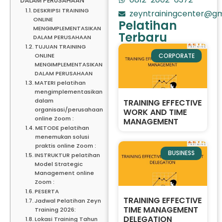
DALAM PERUSAHAAN
DESKRIPSI TRAINING
zeyntrainingcenter@gm
ONLINE
Pelatihan
MENGIMPLEMENTASIKAN
Terbaru
DALAM PERUSAHAAN
TUJUAN TRAINING
CORPORATE
ONLINE
MENGIMPLEMENTASIKAN
DALAM PERUSAHAAN
MATERI pelatihan
mengimplementasikan
dalam
TRAINING EFFECTIVE
organisasi/perusahaan
WORK AND TIME
online Zoom :
MANAGEMENT
METODE pelatihan
menemukan solusi
praktis online Zoom :
BUSINESS
INSTRUKTUR pelatihan
Model Strategic
Management online
Zoom :
PESERTA
TRAINING EFFECTIVE
Jadwal Pelatihan Zeyn
TIME MANAGEMENT
Training 2026:
DELEGATION
Lokasi Training Tahun