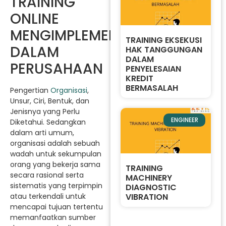
TRAINING
ONLINE
MENGIMPLEMENTASIKAN
TRAINING EKSEKUSI
DALAM
HAK TANGGUNGAN
DALAM
PERUSAHAAN
PENYELESAIAN
KREDIT
BERMASALAH
Pengertian
Organisasi
,
Unsur, Ciri, Bentuk, dan
Jenisnya yang Perlu
ENGINEER
Diketahui. Sedangkan
dalam arti umum,
organisasi adalah sebuah
wadah untuk sekumpulan
orang yang bekerja sama
TRAINING
secara rasional serta
MACHINERY
sistematis yang terpimpin
DIAGNOSTIC
VIBRATION
atau terkendali untuk
mencapai tujuan tertentu
memanfaatkan sumber