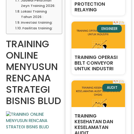
Jadwal Pelatihan
PROTECTION
Zeyn Training 2026:
RELAYING
Lokasi Training
Tahun 2026 :
Investasi training:
Fasilitas training:
ENGINEER
TRAINING
ONLINE
TRAINING OPERASI
BELT CONVEYOR
MENYUSUN
UNTUK INDUSTRI
RENCANA
STRATEGI
AUDIT
BISNIS BLUD
TRAINING
KESEHATAN DAN
KESELAMATAN
AUDIT