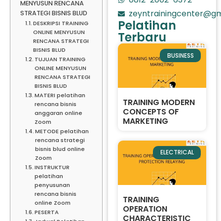
MENYUSUN RENCANA
zeyntrainingcenter@gm
STRATEGI BISNIS BLUD
Pelatihan
DESKRIPSI TRAINING
ONLINE MENYUSUN
Terbaru
RENCANA STRATEGI
BISNIS BLUD
BUSINESS
TUJUAN TRAINING
ONLINE MENYUSUN
RENCANA STRATEGI
BISNIS BLUD
MATERI pelatihan
TRAINING MODERN
rencana bisnis
CONCEPTS OF
anggaran online
MARKETING
Zoom
METODE pelatihan
rencana strategi
bisnis blud online
ELECTRICAL
Zoom
INSTRUKTUR
pelatihan
penyusunan
rencana bisnis
TRAINING
online Zoom
OPERATION
PESERTA
CHARACTERISTIC