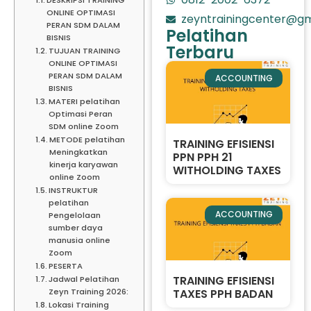
ONLINE OPTIMASI
zeyntrainingcenter@gm
PERAN SDM DALAM
Pelatihan
BISNIS
Terbaru
TUJUAN TRAINING
ONLINE OPTIMASI
PERAN SDM DALAM
ACCOUNTING
BISNIS
MATERI pelatihan
Optimasi Peran
SDM online Zoom
METODE pelatihan
TRAINING EFISIENSI
Meningkatkan
PPN PPH 21
kinerja karyawan
WITHOLDING TAXES
online Zoom
INSTRUKTUR
pelatihan
ACCOUNTING
Pengelolaan
sumber daya
manusia online
Zoom
PESERTA
TRAINING EFISIENSI
Jadwal Pelatihan
TAXES PPH BADAN
Zeyn Training 2026:
Lokasi Training