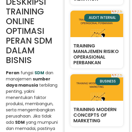
DESKRIPSI
TRAINING
AUDIT INTERNAL
ONLINE
OPTIMASI
PERAN SDM
TRAINING
DALAM
MANAJEMEN RISIKO
OPERASIONAL
BISNIS
PERBANKAN
Peran
fungsi
SDM
dan
manajemen
sumber
BUSINESS
daya manusia
terbilang
penting, yakni
menentukan faktor
produksi, membangun,
TRAINING MODERN
serta mengembangkan
CONCEPTS OF
perusahaan. Jika tidak
MARKETING
ada
SDM
yang mumpuni
dan memadai, pastinya