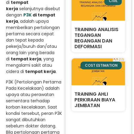
CIVIL
di
tempat
kerja
selanjutnya disebut
dengan
P3K
di tempat
kerja
, adalah upaya
memberikan pertolongan
TRAINING ANALISIS
pertama secara cepat
TEGANGAN
dan tepat kepada
REGANGAN DAN
DEFORMASI
pekerja/buruh dan/atau
orang lain yang berada
di
tempat kerja
, yang
mengalami sakit atau
COST ESTIMATION
cidera di
tempat kerja
.
P3K (Pertolongan Pertama
Pada Kecelakaan) adalah
TRAINING AHLI
upaya atau perawatan
PERKIRAAN BIAYA
sementara terhadap
JEMBATAN
korban kecelakaan. Saat
kondisi tersebut, peran P3K
sangat dibutuhkan
sebelum dokter datang.
Bila pertolongan pertama