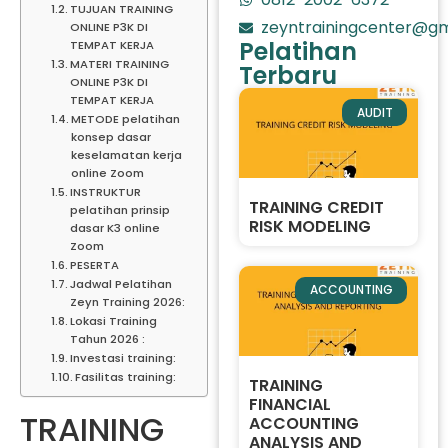
TUJUAN TRAINING
zeyntrainingcenter@gm
ONLINE P3K DI
Pelatihan
TEMPAT KERJA
MATERI TRAINING
Terbaru
ONLINE P3K DI
TEMPAT KERJA
AUDIT
METODE pelatihan
konsep dasar
keselamatan kerja
online Zoom
INSTRUKTUR
TRAINING CREDIT
pelatihan prinsip
RISK MODELING
dasar K3 online
Zoom
PESERTA
Jadwal Pelatihan
ACCOUNTING
Zeyn Training 2026:
Lokasi Training
Tahun 2026 :
Investasi training:
Fasilitas training:
TRAINING
FINANCIAL
TRAINING
ACCOUNTING
ANALYSIS AND