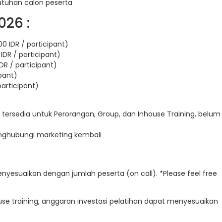
utuhan calon peserta
026 :
0 IDR / participant)
IDR / participant)
DR / participant)
ipant)
participant)
 tersedia untuk Perorangan, Group, dan Inhouse Training, belum
enghubungi marketing kembali
enyesuaikan dengan jumlah peserta (on call). *Please feel free
e training, anggaran investasi pelatihan dapat menyesuaikan