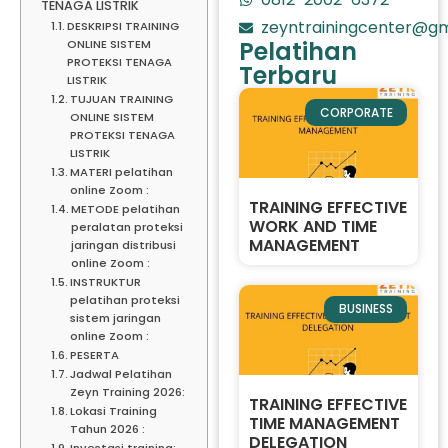
TENAGA LISTRIK
zeyntrainingcenter@gm
DESKRIPSI TRAINING
Pelatihan
ONLINE SISTEM
PROTEKSI TENAGA
Terbaru
LISTRIK
TUJUAN TRAINING
CORPORATE
ONLINE SISTEM
PROTEKSI TENAGA
LISTRIK
MATERI pelatihan
online Zoom :
TRAINING EFFECTIVE
METODE pelatihan
WORK AND TIME
peralatan proteksi
MANAGEMENT
jaringan distribusi
online Zoom :
INSTRUKTUR
pelatihan proteksi
BUSINESS
sistem jaringan
online Zoom :
PESERTA
Jadwal Pelatihan
Zeyn Training 2026:
TRAINING EFFECTIVE
Lokasi Training
TIME MANAGEMENT
Tahun 2026 :
DELEGATION
Investasi training: