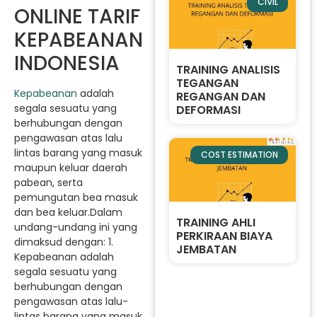
CIVIL
ONLINE TARIF
KEPABEANAN
INDONESIA
TRAINING ANALISIS
TEGANGAN
Kepabeanan
adalah
REGANGAN DAN
segala sesuatu yang
DEFORMASI
berhubungan dengan
pengawasan atas lalu
lintas barang yang masuk
COST ESTIMATION
maupun keluar daerah
pabean, serta
pemungutan bea masuk
dan bea keluar.Dalam
TRAINING AHLI
undang-undang ini yang
PERKIRAAN BIAYA
dimaksud dengan: 1.
JEMBATAN
Kepabeanan adalah
segala sesuatu yang
berhubungan dengan
pengawasan atas lalu-
lintas barang yang masuk