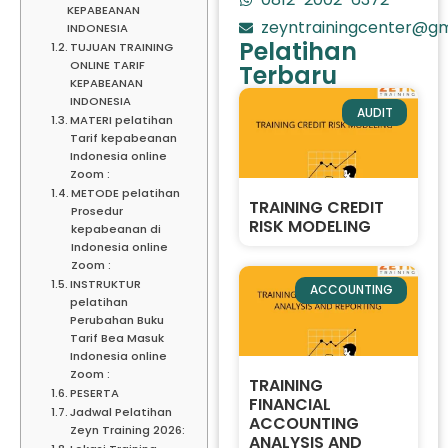
KEPABEANAN
zeyntrainingcenter@gm
INDONESIA
Pelatihan
TUJUAN TRAINING
ONLINE TARIF
Terbaru
KEPABEANAN
INDONESIA
AUDIT
MATERI pelatihan
Tarif kepabeanan
Indonesia online
Zoom :
METODE pelatihan
TRAINING CREDIT
Prosedur
RISK MODELING
kepabeanan di
Indonesia online
Zoom :
INSTRUKTUR
ACCOUNTING
pelatihan
Perubahan Buku
Tarif Bea Masuk
Indonesia online
Zoom :
TRAINING
PESERTA
FINANCIAL
Jadwal Pelatihan
ACCOUNTING
Zeyn Training 2026:
ANALYSIS AND