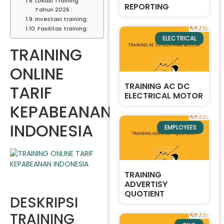
Lokasi Training
REPORTING
Tahun 2026 :
Investasi training:
Fasilitas training:
ELECTRICAL
TRAINING
ONLINE
TRAINING AC DC
TARIF
ELECTRICAL MOTOR
KEPABEANAN
INDONESIA
EMPLOYEES
TRAINING
ADVERTISY
QUOTIENT
DESKRIPSI
TRAINING