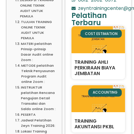
ONLINE TEKNIK
zeyntrainingcenter@gm
AUDIT UNTUK
Pelatihan
PEMULA
Terbaru
TUJUAN TRAINING
ONLINE TEKNIK
AUDIT UNTUK
COST ESTIMATION
PEMULA
MATERI pelatihan
Prinsip-prinsip
Dasar Audit online
Zoom :
TRAINING AHLI
METODE pelatihan
PERKIRAAN BIAYA
Teknik Penyusunan
JEMBATAN
Program Audit
online Zoom :
INSTRUKTUR
ACCOUNTING
pelatihan Rencana
Pengujian Detail
Transaksi dan
Saldo online Zoom :
PESERTA
TRAINING
Jadwal Pelatihan
AKUNTANSI PKBL
Zeyn Training 2026:
Lokasi Training