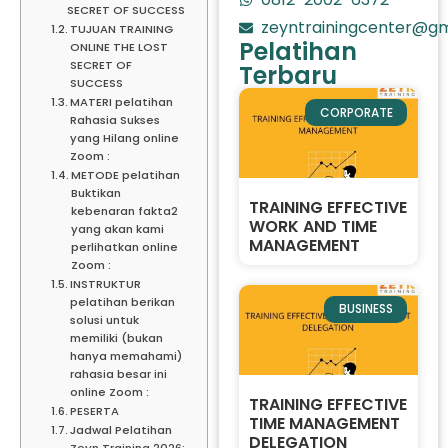
SECRET OF SUCCESS
zeyntrainingcenter@gm
TUJUAN TRAINING
Pelatihan
ONLINE THE LOST
SECRET OF
Terbaru
SUCCESS
MATERI pelatihan
CORPORATE
Rahasia Sukses
yang Hilang online
Zoom :
METODE pelatihan
Buktikan
TRAINING EFFECTIVE
kebenaran fakta2
WORK AND TIME
yang akan kami
MANAGEMENT
perlihatkan online
Zoom :
INSTRUKTUR
pelatihan berikan
BUSINESS
solusi untuk
memiliki (bukan
hanya memahami)
rahasia besar ini
online Zoom :
TRAINING EFFECTIVE
PESERTA
TIME MANAGEMENT
Jadwal Pelatihan
DELEGATION
Zeyn Training 2026: